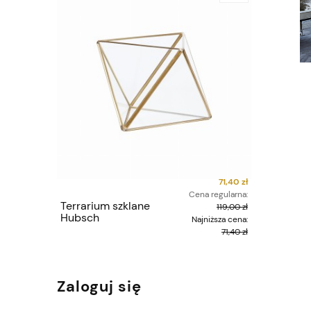
71,40 zł
Cena regularna:
Terrarium szklane
Plakat 
119,00 zł
Hubsch
Konola
Najniższa cena:
71,40 zł
Zaloguj się