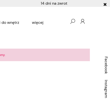
14 dni na zwrot
 do wnętrz
więcej
Producenci
Ogród
pny.
Facebook
Instagram