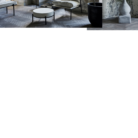
131,40 zł
Cena regularna:
Cena
Katto Hanna
Słoik koktajlowy
219,00 zł
Madam Stoltz
Najniższa cena:
Naj
131,40 zł