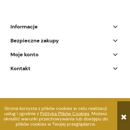
Informacje
Bezpieczne zakupy
Moje konto
Kontakt
pokaż pełną wersję strony
Strona korzysta z plików cookies w celu realizacji
usług i zgodnie z
Polityką Plików Cookies
. Możesz
© Copyright NordDesign
określić warunki przechowywania lub dostępu do
plików cookies w Twojej przeglądarce.
Sklep internetowy Shoper.pl