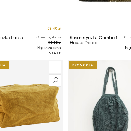
59,40 zł
czka Lutea
Kosmetyczka Combo 1
Cena regularna:
Cena
House Doctor
99,00 zł
Najniższa cena:
Naj
59,40 zł
CJA
PROMOCJA