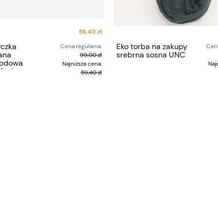
59,40 zł
czka
Eko torba na zakupy
Cena regularna:
Cena
ana
srebrna sosna UNC
99,00 zł
rodowa
Najniższa cena:
Naj
toltz
59,40 zł