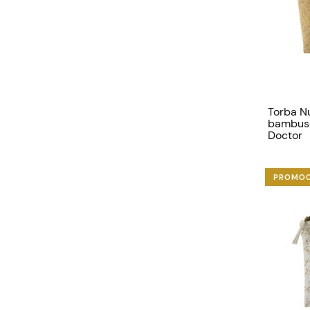
Torba N
bambus
Doctor
PROMO