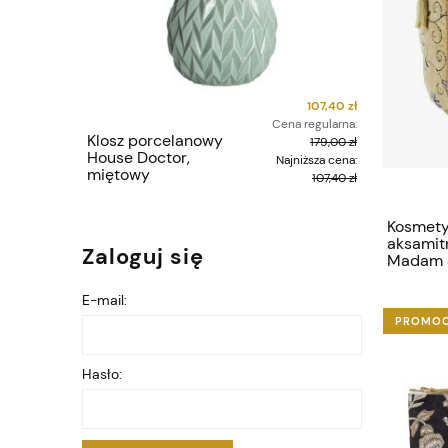
107,40 zł
Cena regularna:
Klosz porcelanowy
Poszewk
179,00 zł
House Doctor,
Imiform
Najniższa cena:
miętowy
107,40 zł
Kosmety
aksamit
Zaloguj się
Madam S
E-mail:
PROMO
Hasło: