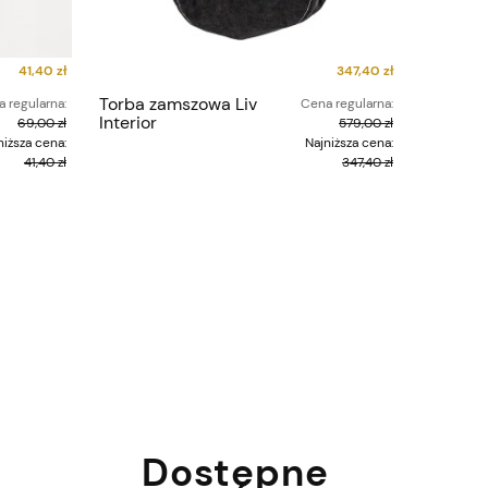
41,40 zł
347,40 zł
Torba zamszowa Liv
 regularna:
Cena regularna:
Interior
69,00 zł
579,00 zł
niższa cena:
Najniższa cena:
41,40 zł
347,40 zł
Dostępne