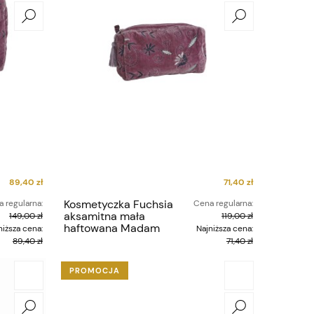
89,40 zł
71,40 zł
Kosmetyczka Fuchsia
 regularna:
Cena regularna:
aksamitna mała
149,00 zł
119,00 zł
haftowana Madam
niższa cena:
Najniższa cena:
Stoltz
89,40 zł
71,40 zł
PROMOCJA