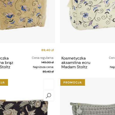
135,00 zł
Cena regularna:
Cena
a Grove
Girlanda Drewniana
225,00 zł
Madam Stoltz
Najniższa cena:
Naj
135,00 zł
89,40 zł
czka
Kosmetyczka
Cena regularna:
Cena
na brąz
aksamitna ecru
149,00 zł
toltz
Madam Stoltz
Najniższa cena:
Naj
89,40 zł
CJA
PROMOCJA