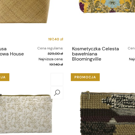
197,40 zł
usa
Kosmetyczka Celesta
Cena regularna:
Cena
owa House
bawełniana
329,00 zł
Bloomingville
Najniższa cena:
Naj
197,40 zł
CJA
PROMOCJA