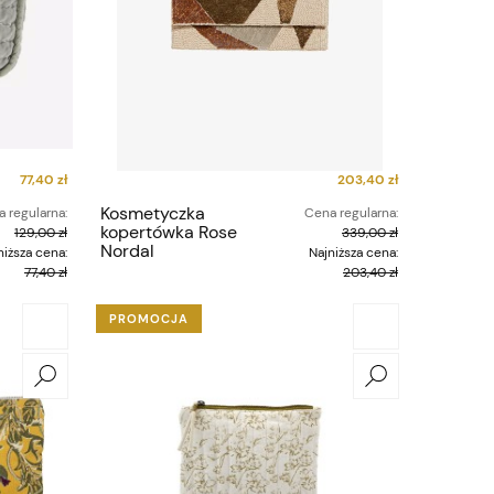
77,40 zł
203,40 zł
Kosmetyczka
 regularna:
Cena regularna:
kopertówka Rose
129,00 zł
339,00 zł
Nordal
niższa cena:
Najniższa cena:
77,40 zł
203,40 zł
PROMOCJA