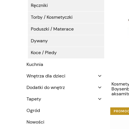
Ręczniki
Torby / Kosmetyczki
Poduszki / Materace
Dywany
Koce / Pledy
Kuchnia
Wnętrza dla dzieci
Kosmety
Dodatki do wnętrz
Boysenb
aksamit
Madam S
Tapety
Ogród
PROMO
Nowości