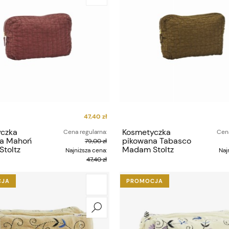
47,40 zł
czka
Kosmetyczka
Cena regularna:
Cena
na Mahoń
pikowana Tabasco
79,00 zł
toltz
Madam Stoltz
Najniższa cena:
Naj
47,40 zł
CJA
PROMOCJA