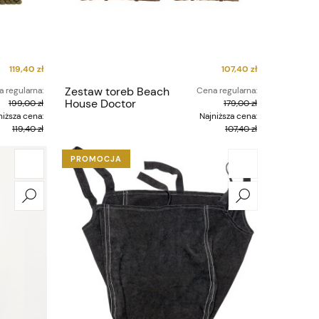
119,40 zł
107,40 zł
Zestaw toreb Beach
 regularna:
Cena regularna:
House Doctor
199,00 zł
179,00 zł
niższa cena:
Najniższa cena:
119,40 zł
107,40 zł
PROMOCJA