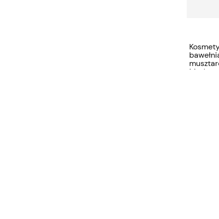
Kosmety
bawełni
muszta
Madam S