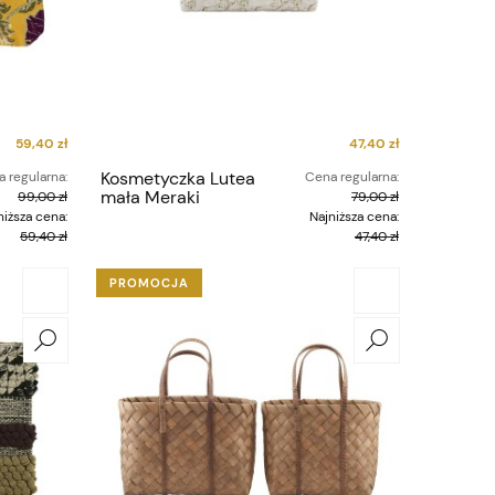
59,40 zł
47,40 zł
Kosmetyczka Lutea
 regularna:
Cena regularna:
mała Meraki
99,00 zł
79,00 zł
niższa cena:
Najniższa cena:
59,40 zł
47,40 zł
PROMOCJA