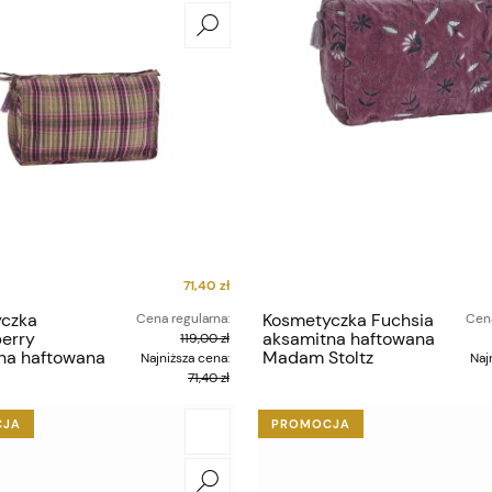
71,40 zł
czka
Kosmetyczka Fuchsia
Cena regularna:
Cena
erry
aksamitna haftowana
119,00 zł
na haftowana
Madam Stoltz
Najniższa cena:
Naj
toltz
71,40 zł
CJA
PROMOCJA