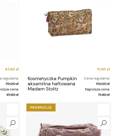
47,40 zł
71,40 zł
Kosmetyczka Pumpkin
 regularna:
Cena regularna:
aksamitna haftowana
79,00 zł
119,00 zł
Madam Stoltz
niższa cena:
Najniższa cena:
47,40 zł
71,40 zł
PROMOCJA