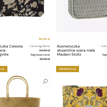
59,40 zł
czka Celesta
Kosmetyczka
Cena regularna:
Cena
ana
aksamitna szara mała
99,00 zł
ville
Madam Stoltz
Najniższa cena:
Naj
59,40 zł
CJA
PROMOCJA