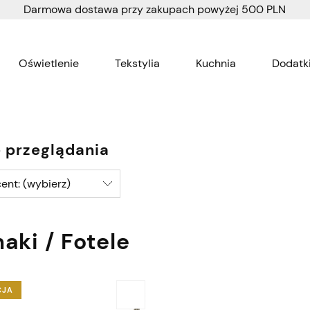
Darmowa dostawa przy zakupach powyżej 500 PLN
Oświetlenie
Tekstylia
Kuchnia
Dodatki
Wnętrza dla dzieci
Tapety
 przeglądania
ent: (wybierz)
aki / Fotele
CJA