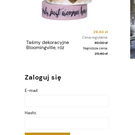
29,40 zł
Cena regularna:
Taśmy dekoracyjne
Plakat B
49,00 zł
Bloomingville, róż
Magdale
Najniższa cena:
29,40 zł
Zaloguj się
E-mail:
Hasło: