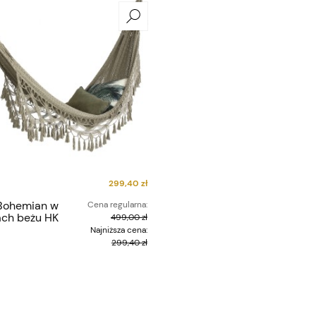
299,40 zł
Bohemian w
Cena regularna:
ach beżu HK
499,00 zł
Najniższa cena:
299,40 zł