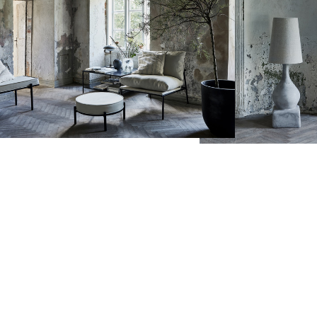
72,00 zł
Cena regularna:
Cena
lack Baloon
Plakat Welcome Sarah
120,00 zł
na Tyboni
Kelk
Najniższa cena:
Naj
72,00 zł