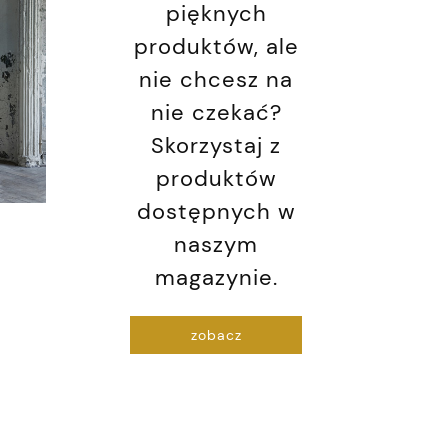
pięknych
produktów, ale
nie chcesz na
197,40 zł
6,54 zł
nie czekać?
 regularna:
Cena regularna:
Taśma dekoracyjna
Deska z
Skorzystaj z
329,00 zł
10,90 zł
Madam Stoltz
marmur
niższa cena:
Najniższa cena:
produktów
Doctor
197,40 zł
6,54 zł
dostępnych w
naszym
magazynie.
zobacz