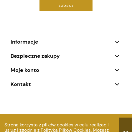
zobacz
Informacje
Bezpieczne zakupy
Moje konto
Kontakt
pokaż pełną wersję strony
Strona korzysta z plików cookies w celu realizacji
usług i zgodnie z
Polityką Plików Cookies
. Możesz
© Copyright NordDesign