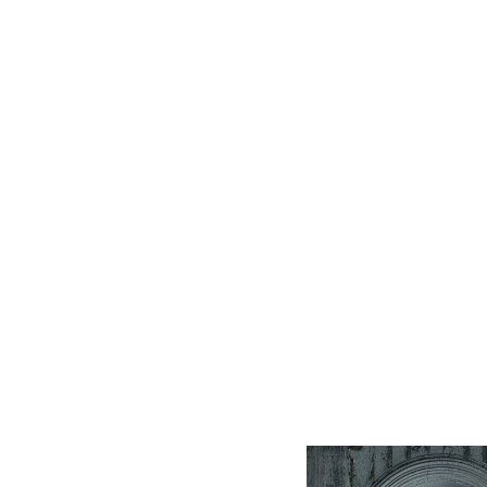
131,40 zł
Cena regularna:
Cena
Säteet Hanna
Gałka złota Madam
219,00 zł
Stoltz
Najniższa cena:
Naj
131,40 zł