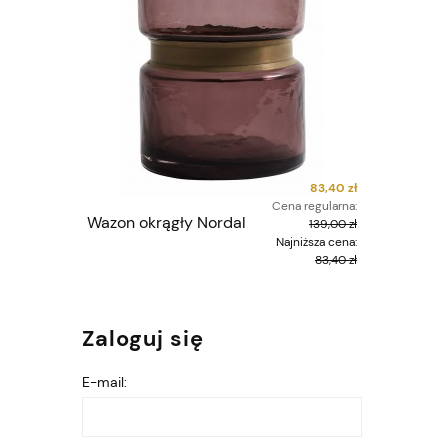
83,40 zł
Cena regularna:
Wazon okrągły Nordal
Plakat 
139,00 zł
Konola
Najniższa cena:
83,40 zł
Zaloguj się
E-mail: