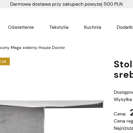
Darmowa dostawa przy zakupach powyżej 500 PLN
Oświetlenie
Tekstylia
Kuchnia
Dodatki
Wnętrza dla dzieci
Tapety
boczny Mega srebrny House Doctor
Sto
CJA
sre
Dostępn
Wysyłka
Cena:
Cena reg
Najniższ