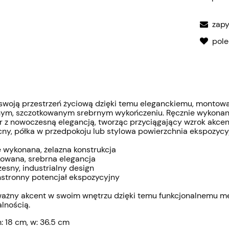
zapy
pol
woją przestrzeń życiową dzięki temu eleganckiemu, montow
ym, szczotkowanym srebrnym wykończeniu. Ręcznie wykonana, 
r z nowoczesną elegancją, tworząc przyciągający wzrok akcen
ocny, półka w przedpokoju lub stylowa powierzchnia ekspozycy
e wykonana, żelazna konstrukcja
kowana, srebrna elegancja
esny, industrialny design
stronny potencjał ekspozycyjny
ażny akcent w swoim wnętrzu dzięki temu funkcjonalnemu meb
alnością.
 h: 18 cm, w: 36.5 cm