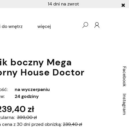
14 dni na zwrot
 do wnętrz
więcej
Producenci
Ogród
lik boczny Mega
brny House Doctor
Facebook
ość:
na wyczerpaniu
 w:
24 godziny
Instagram
239,40 zł
ularna:
399,00 zł
a cena z 30 dni przed obniżką:
239,40 zł