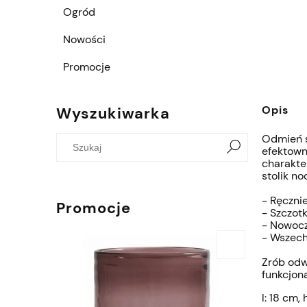
Ogród
Nowości
Promocje
Opis
Wyszukiwarka
Odmień s
efektown
charakte
stolik n
- Ręczni
Promocje
- Szczot
- Nowocz
- Wszech
Zrób odw
funkcjon
l: 18 cm,