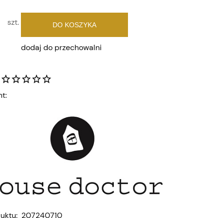
szt.
DO KOSZYKA
dodaj do przechowalni
t:
uktu:
207240710